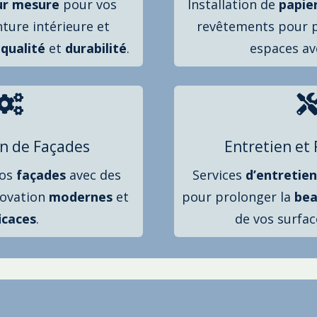
ur mesure
pour vos
Installation de
papie
nture intérieure et
revêtements pour p
t
qualité
et
durabilité
.
espaces a

n de Façades
Entretien et
vos
façades
avec des
Services
d’entretien
novation
modernes
et
pour prolonger la
bea
icaces
.
de vos surfac