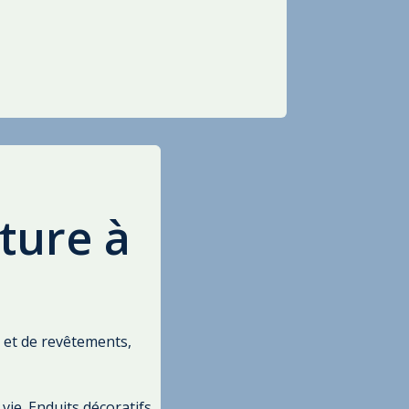
ture à
 et de revêtements,
vie. Enduits décoratifs,