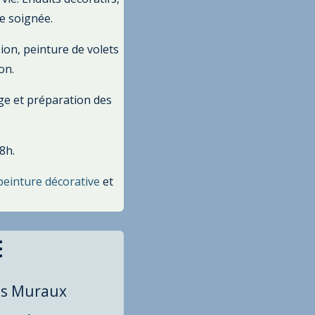
e soignée.
on, peinture de volets
on.
age et préparation des
8h.
peinture décorative
et

s Muraux