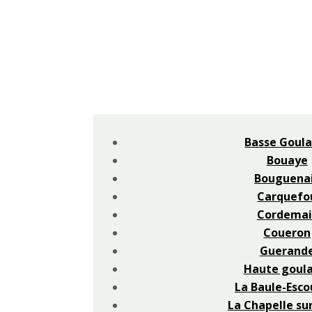
Basse Goula
Bouaye
Bouguena
Carquefo
Cordemai
Coueron
Guerand
Haute goula
La Baule-Esco
La Chapelle su