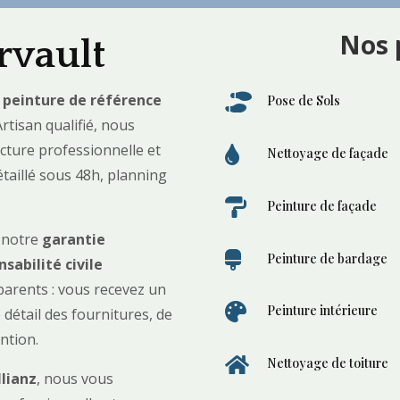
Nos 
rvault
e peinture de référence

Pose de Sols
rtisan qualifié, nous
ucture professionnelle et

Nettoyage de façade
 détaillé sous 48h, planning

Peinture de façade
r notre
garantie

Peinture de bardage
sabilité civile
parents : vous recevez un

Peinture intérieure
 détail des fournitures, de
ntion.

Nettoyage de toiture
llianz
, nous vous