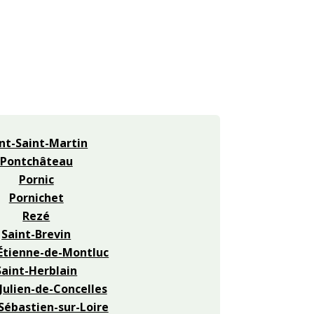
nt-Saint-Martin
Pontchâteau
Pornic
Pornichet
Rezé
Saint-Brevin
Étienne-de-Montluc
Saint-Herblain
Julien-de-Concelles
Sébastien-sur-Loire