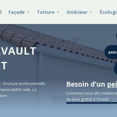
l
Façade
Toiture
Intérieur
Écologi
E
RVAULT
pein
ET
Besoin d’un
pe
. Structure professionnelle,
sponsabilité civile. La
Contactez-nous dès maintena
ture.
de devis gratuit à
Orvault
.