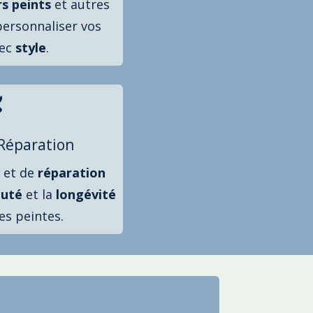
rs
peints
et autres
ersonnaliser vos
vec
style
.

 Réparation
et de
réparation
uté
et la
longévité
es peintes.