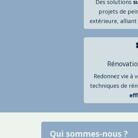
Des solutions
s
projets de pei
extérieure, allian
Rénovatio
Redonnez vie à 
techniques de ré
eff
Qui sommes-nous ?