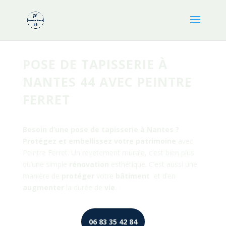
POSE DE TAPISSERIE À
NANTES 44 AVEC PEINTRE
FERRET
Besoin d’une pose de tapisserie à Nantes ?
Protégez et embellissez votre patrimoine
avec
Peintre Ferret. Un revetement murale, c’est bien plus
qu’une simple
rénovation
esthétique. C’est aussi une
manière de
protéger
votre
bâtiment
et d’en
augmenter
la durée de
vie
.
06 83 35 42 84