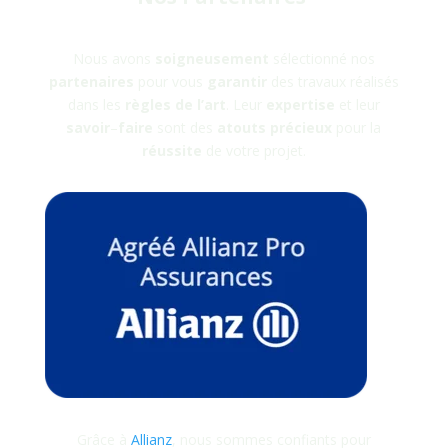
Nous avons
soigneusement
sélectionné nos
partenaires
pour vous
garantir
des travaux réalisés
dans les
règles
de
l’art
. Leur
expertise
et leur
savoir
–
faire
sont des
atouts
précieux
pour la
réussite
de votre projet.
Grâce à
Allianz
, nous sommes confiants pour