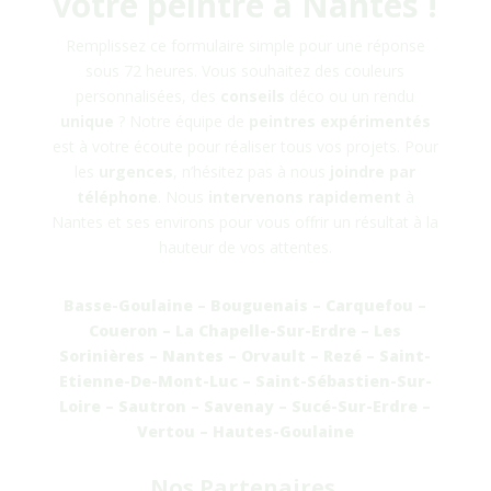
votre peintre à Nantes !
Remplissez ce formulaire simple pour une réponse
sous 72 heures. Vous souhaitez des couleurs
personnalisées, des
conseils
déco ou un rendu
unique
? Notre équipe de
peintres
expérimentés
est à votre écoute pour réaliser tous vos projets. Pour
les
urgences
, n’hésitez pas à nous
joindre
par
téléphone
. Nous
intervenons rapidement
à
Nantes et ses environs pour vous offrir un résultat à la
hauteur de vos attentes.
Basse-Goulaine – Bouguenais – Carquefou –
Coueron – La Chapelle-Sur-Erdre – Les
Sorinières – Nantes – Orvault – Rezé – Saint-
Etienne-De-Mont-Luc – Saint-Sébastien-Sur-
Loire – Sautron – Savenay – Sucé-Sur-Erdre –
Vertou – Hautes-Goulaine
Nos Partenaires