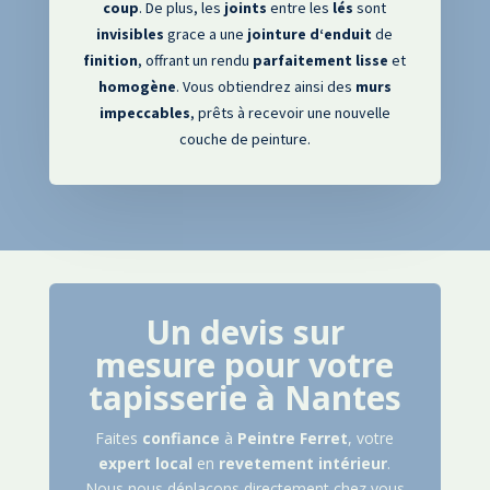
coup
. De plus
, les
joints
entre les
lés
sont
invisibles
grace a une
jointure
d
‘enduit
de
finition
, offrant un rendu
parfaitement
lisse
et
homogène
. Vous obtiendrez ainsi des
murs
impeccables
, prêts à recevoir une nouvelle
couche de peinture
.
Un devis sur
mesure pour votre
tapisserie à Nantes
Faites
confiance
à
Peintre
Ferret
, votre
expert
local
en
revetement intérieur
.
Nous nous déplaçons directement chez vous