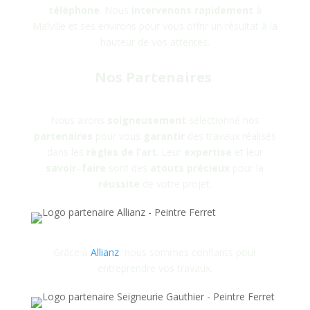
téléphone
. Nous
intervenons rapidement
à
Malville
et ses environs pour vous offrir un résultat à la
hauteur de vos attentes.
Nos Partenaires
Nous avons
soigneusement
sélectionné nos
partenaires
pour vous
garantir
des travaux réalisés
dans les
règles
de
l’art
. Leur
expertise
et leur
savoir
–
faire
sont des
atouts
précieux
pour la
réussite
de votre projet.
Grâce à
Allianz
, nous sommes confiants pour
entreprendre vos travaux.