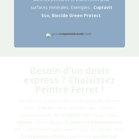
surfaces minérales. Exemples :
Cupravit
Eco, Biocide Green Protect
.
Besoin d’un devis
express ? Choisissez
Peintre Ferret
!
Remplissez ce formulaire simple pour une réponse
sous 72 heures. Vous souhaitez des couleurs
personnalisées, des
conseils
déco ou un rendu
unique
? Notre équipe de
peintres
expérimentés
est à votre écoute pour réaliser tous vos projets. Pour
les
urgences
, n’hésitez pas à nous
joindre
par