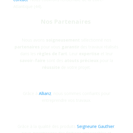
Atlantique (44).
Nos Partenaires
Nous avons
soigneusement
sélectionné nos
partenaires
pour vous
garantir
des travaux réalisés
dans les
règles
de
l’art
. Leur
expertise
et leur
savoir
–
faire
sont des
atouts
précieux
pour la
réussite
de votre projet.
Grâce à
Allianz
, nous sommes confiants pour
entreprendre vos travaux.
Grâce à la qualité des produits
Seigneurie Gauthier
,