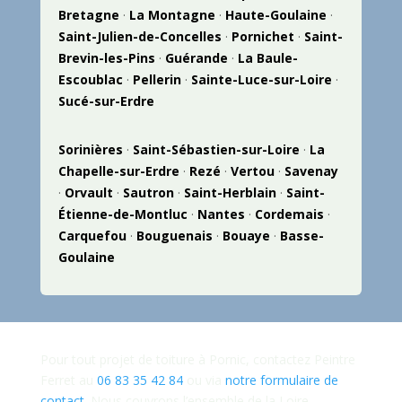
Bretagne
·
La Montagne
·
Haute-Goulaine
·
Saint-Julien-de-Concelles
·
Pornichet
·
Saint-
Brevin-les-Pins
·
Guérande
·
La Baule-
Escoublac
·
Pellerin
·
Sainte-Luce-sur-Loire
·
Sucé-sur-Erdre
Sorinières
·
Saint-Sébastien-sur-Loire
·
La
Chapelle-sur-Erdre
·
Rezé
·
Vertou
·
Savenay
·
Orvault
·
Sautron
·
Saint-Herblain
·
Saint-
Étienne-de-Montluc
·
Nantes
·
Cordemais
·
Carquefou
·
Bouguenais
·
Bouaye
·
Basse-
Goulaine
Pour tout projet de toiture à Pornic, contactez Peintre
Ferret au
06 83 35 42 84
ou via
notre formulaire de
contact
. Nous couvrons l’ensemble de la Loire-