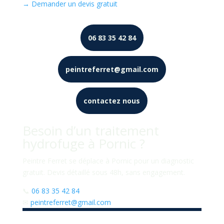
→ Demander un devis gratuit
06 83 35 42 84
peintreferret@gmail.com
contactez nous
Besoin d’un traitement
hydrofuge à Pornic ?
Peintre Ferret se déplace à Pornic pour un diagnostic
gratuit. Devis détaillé sous 48h, sans engagement.
📞
06 83 35 42 84
✉
peintreferret@gmail.com