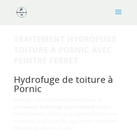
TRAITEMENT HYDROFUGE
TOITURE À PORNIC AVEC
PEINTRE FERRET
Hydrofuge de toiture à
Pornic
Protégez votre toit contre l’humidité avec un
traitement hydrofuge professionnel
. Peintre
Ferret intervient à Pornic pour imperméabiliser votre
couverture et préserver les supports des infiltrations.
Efficacité garantie 8 à 10 ans.