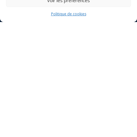
Voir les préférences
Politique de cookies
Votre nom
Votre e-mail
Objet
Votre message
(facultatif)