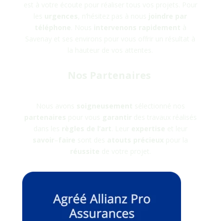
est à votre écoute pour réaliser tous vos projets. Pour
les
urgences
, n’hésitez pas à nous
joindre
par
téléphone
. Nous
intervenons rapidement
à
Savenay
et ses environs pour vous offrir un résultat à
la hauteur de vos attentes.
Nos Partenaires
Nous avons
soigneusement
sélectionné nos
partenaires
pour vous
garantir
des travaux réalisés
dans les
règles
de
l’art
. Leur
expertise
et leur
savoir
–
faire
sont des
atouts
précieux
pour la
réussite
de votre projet.