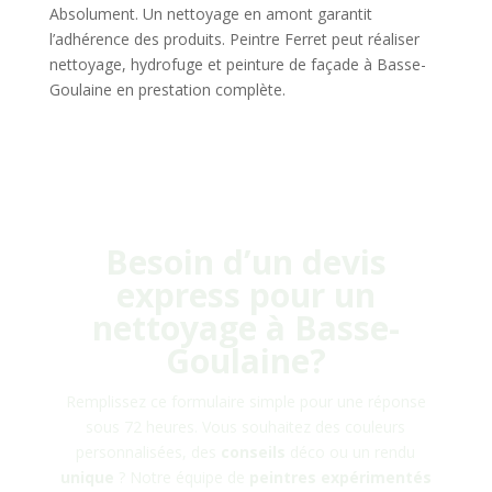
Absolument. Un nettoyage en amont garantit
l’adhérence des produits. Peintre Ferret peut réaliser
nettoyage, hydrofuge et peinture de façade à Basse-
Goulaine en prestation complète.
Besoin d’un devis
express pour un
nettoyage à
Basse-
Goulaine
?
Remplissez ce formulaire simple pour une réponse
sous 72 heures. Vous souhaitez des couleurs
personnalisées, des
conseils
déco ou un rendu
unique
? Notre équipe de
peintres
expérimentés