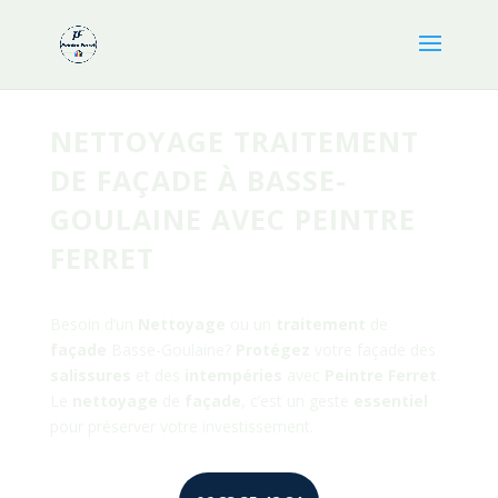
NETTOYAGE TRAITEMENT
DE FAÇADE À BASSE-
GOULAINE AVEC PEINTRE
FERRET
Besoin d’un
Nettoyage
ou un
traitement
de
façade
Basse-Goulaine
?
Protégez
votre façade des
salissures
et des
intempéries
avec
Peintre
Ferret
.
Le
nettoyage
de
façade
, c’est un geste
essentiel
pour préserver votre investissement.