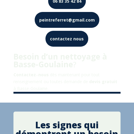
06 83 35 42 84
peintreferret@gmail.com
contactez nous
Besoin d’un nettoyage à
Basse-Goulaine
?
Contactez
–
nous
dès maintenant pour tout
renseignement ou toutes demande de
devis
gratuit
à
Basse-Goulaine
.
Les signes qui
démontrent un besoin