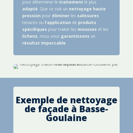
pour déterminer le
traitement
le plus
adapté
. Que ce soit un
nettoyage
haute
pression
pour
éliminer
les
salissures
tenaces ou
l’application
de
produits
spécifiques
pour traiter les
mousses
et les
lichens
, nous vous
garantissons
un
résultat
impeccable
.
Exemple de nettoyage
de façade à
Basse-
Goulaine