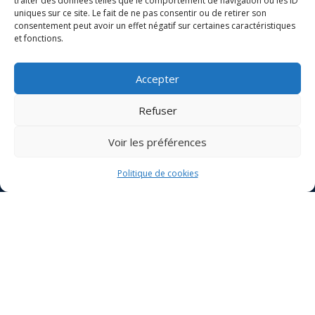
traiter des données telles que le comportement de navigation ou les ID
uniques sur ce site. Le fait de ne pas consentir ou de retirer son
consentement peut avoir un effet négatif sur certaines caractéristiques
et fonctions.
Votre nom
Accepter
Votre e-mail
Refuser
Objet
Voir les préférences
Votre message
Politique de cookies
(facultatif)