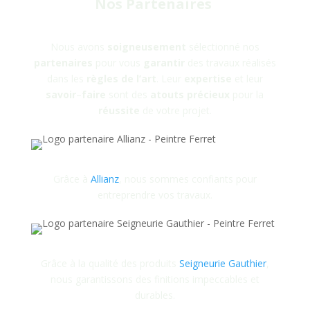
Nos Partenaires
Nous avons
soigneusement
sélectionné nos
partenaires
pour vous
garantir
des travaux réalisés
dans les
règles
de
l’art
. Leur
expertise
et leur
savoir
–
faire
sont des
atouts
précieux
pour la
réussite
de votre projet.
Grâce à
Allianz
, nous sommes confiants pour
entreprendre vos travaux.
Grâce à la qualité des produits
Seigneurie Gauthier
,
nous garantissons des finitions impeccables et
durables.