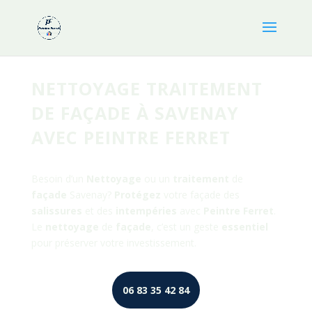
NETTOYAGE TRAITEMENT
DE FAÇADE À SAVENAY
AVEC PEINTRE FERRET
Besoin d’un
Nettoyage
ou un
traitement
de
façade
Savenay
?
Protégez
votre façade des
salissures
et des
intempéries
avec
Peintre
Ferret
.
Le
nettoyage
de
façade
, c’est un geste
essentiel
pour préserver votre investissement.
06 83 35 42 84