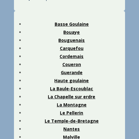
Basse Goulaine
Bouaye
Bouguenais
Carquefou
Cordemais
Coueron
Guerande
Haute goulaine
La Baule-Escoublac
La Chapelle sur erdre
La Montagne
Le Pellerin
Le
Temple-de-Bretag
ne
Nantes
Malville