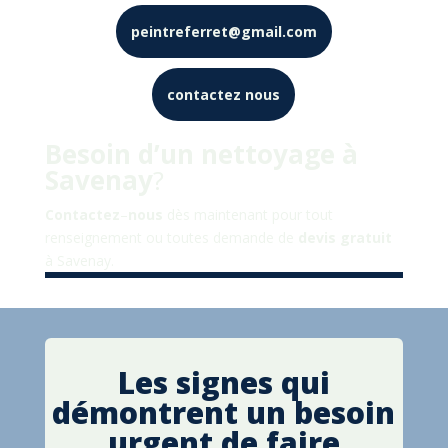
peintreferret@gmail.com
contactez nous
Besoin d’un nettoyage à
Savenay
?
Contactez
–
nous
dès maintenant pour tout
renseignement ou toutes demande de
devis
gratuit
à
Savenay
.
Les signes qui
démontrent un besoin
urgent de faire