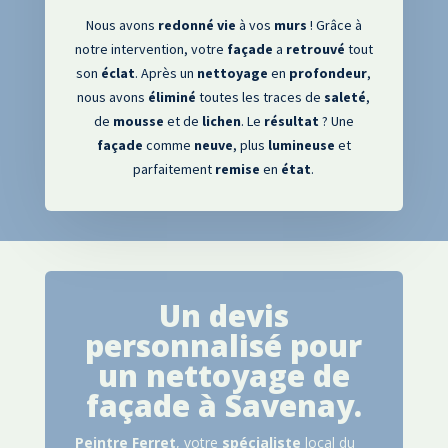
Nous avons
redonné
vie
à vos
murs
! Grâce à
notre intervention, votre
façade
a
retrouvé
tout
son
éclat
. Après un
nettoyage
en
profondeur
,
nous avons
éliminé
toutes les traces de
saleté
,
de
mousse
et de
lichen
. Le
résultat
? Une
façade
comme
neuve
, plus
lumineuse
et
parfaitement
remise
en
état
.
Un devis
personnalisé pour
un nettoyage de
façade à
Savenay
.
Peintre
Ferret
, votre
spécialiste
local du