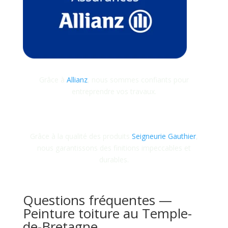
Grâce à
Allianz
, nous sommes confiants pour
entreprendre vos travaux.
Grâce à la qualité des produits
Seigneurie Gauthier
,
nous garantissons des finitions impeccables et
durables.
Questions fréquentes —
Peinture toiture au Temple-
de-Bretagne