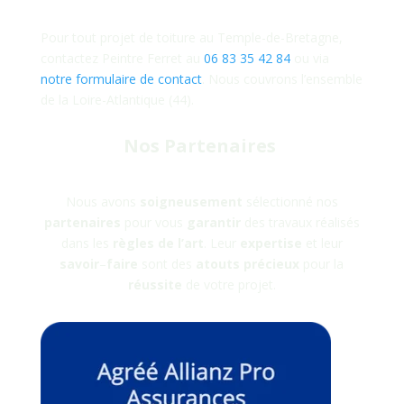
Pour tout projet de toiture au Temple-de-Bretagne,
contactez Peintre Ferret au
06 83 35 42 84
ou via
notre formulaire de contact
. Nous couvrons l’ensemble
de la Loire-Atlantique (44).
Nos Partenaires
Nous avons
soigneusement
sélectionné nos
partenaires
pour vous
garantir
des travaux réalisés
dans les
règles
de
l’art
. Leur
expertise
et leur
savoir
–
faire
sont des
atouts
précieux
pour la
réussite
de votre projet.