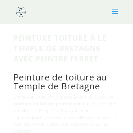
PEINTURE TOITURE À LE
TEMPLE-DE-BRETAGNE
AVEC PEINTRE FERRET
Peinture de toiture au
Temple-de-Bretagne
Donnez une nouvelle jeunesse à votre toit avec une
peinture de toiture professionnelle
. Peintre Ferret
intervient au Temple-de-Bretagne pour
imperméabiliser, protéger et embellir votre couverture
avec des résines spécialisées adaptées à tous les
supports.