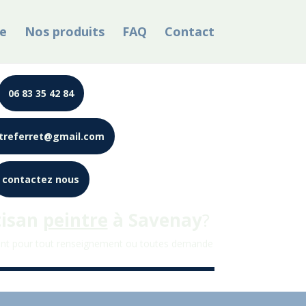
e
Nos produits
FAQ
Contact
06 83 35 42 84
treferret@gmail.com
contactez nous
tisan
peintre
à
Savenay
?
nt pour tout renseignement ou toutes demande