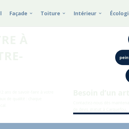
l
Façade
Toiture
Intérieur
Écologi
TRE À
TRE-
pein
Besoin d’un ar
2 ans de savoir-faire à votre
iaux de qualité : chaque
Contactez-nous dès maintena
cal.
de devis gratuit à
Carquefou
.