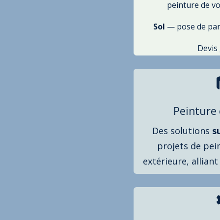
peinture de vo
Sol
— pose de parqu
Devis
Peinture
Des solutions
s
projets de pei
extérieure, allian