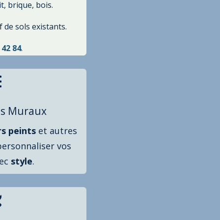
, brique, bois.
 de sols existants.
 42 84
.

s Muraux
rs
peints
et autres
ersonnaliser vos
vec
style
.
