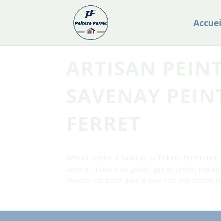
Accuei
ARTISAN PEIN
SAVENAY PEIN
FERRET
Artisan peintre à Savenay — Peintre Ferret met 1
service. Finitions soignées, gestes précis, matér
chantier est traité avec le soin d’un vrai artisan lo