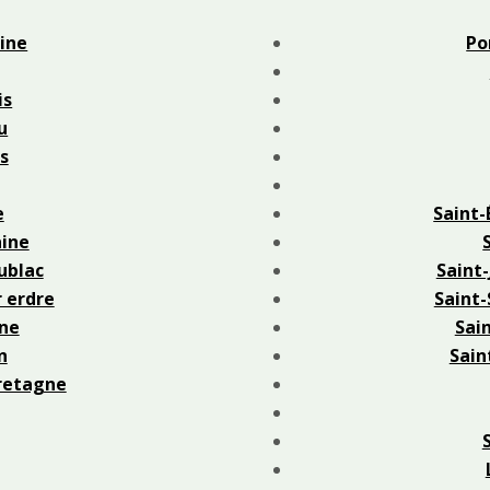
ine
Po
is
u
s
e
Saint-
ine
ublac
Saint-
r erdre
Saint-
ne
Sain
n
Sain
retagne