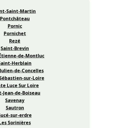
nt-Saint-Martin
Pontchâteau
Pornic
Pornichet
Rezé
Saint-Brevin
Étienne-de-Montluc
Saint-Herblain
Julien-de-Concelles
Sébastien-sur-Loire
te Luce Sur Loire
t-Jean-de-Boiseau
Savenay
Sautron
Sucé-sur-erdre
Les Sorinières