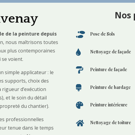
Nos 
avenay
ale de la peinture depuis

Pose de Sols
in, nous maîtrisons toutes
 aux plus contemporaines

Nettoyage de façade
 se voient.

Peinture de façade
n simple applicateur : le
des supports, choix des

Peinture de bardage
a rigueur d’exécution
, et le soin du détail

Peinture intérieure
 propreté du chantier).
mes professionnelles

Nettoyage de toiture
leur tenue dans le temps