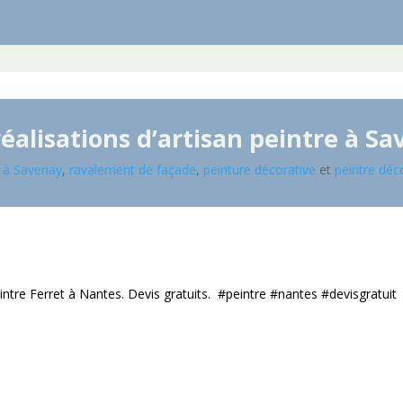
éalisations d’artisan peintre à
Sa
e à Savenay
,
ravalement de façade
,
peinture décorative
et
peintre déc
ntre Ferret à Nantes. Devis gratuits. ️ #peintre #nantes #devisgratuit