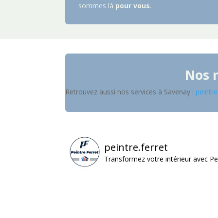
sommes là
pour vous
.
Nos r
Retrouvez aussi nos services à Savenay :
peintr
peintre.ferret
Transformez votre intérieur avec Pei