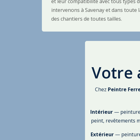
et leur compatibilité avec tous types
intervenons à Savenay et dans toute l
des chantiers de toutes tailles.
Votre 
Chez
Peintre Ferr
Intérieur
— peinture 
peint, revêtements m
Extérieur
— peinture