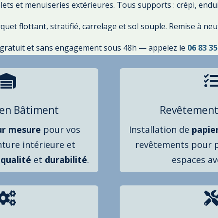
lets et menuiseries extérieures. Tous supports : crépi, enduit
et flottant, stratifié, carrelage et sol souple. Remise à neuf
 gratuit et sans engagement sous 48h — appelez le
06 83 35

 en Bâtiment
Revêtement
ur mesure
pour vos
Installation de
papie
nture intérieure et
revêtements pour p
t
qualité
et
durabilité
.
espaces a
