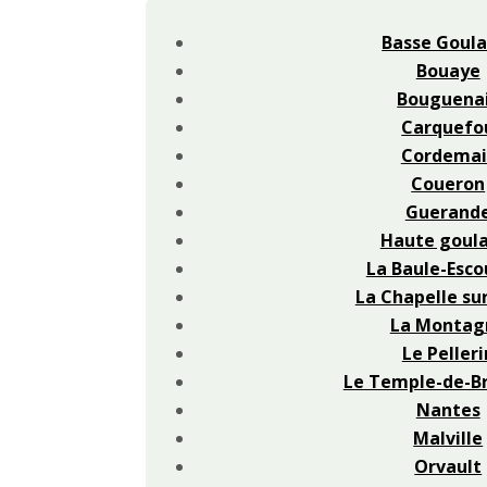
Basse Goula
Bouaye
Bouguena
Carquefo
Cordemai
Coueron
Guerand
Haute goula
La Baule-Esco
La Chapelle su
La Montag
Le Pelleri
Le Temple-de-B
Nantes
Malville
Orvault