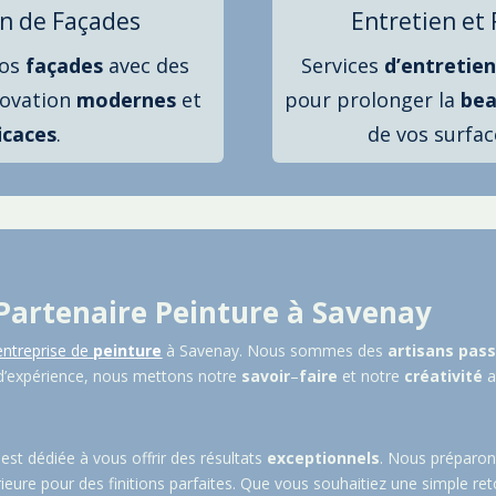
n de Façades
Entretien et
vos
façades
avec des
Services
d’entretien
novation
modernes
et
pour prolonger la
bea
icaces
.
de vos surfac
 Partenaire Peinture à
Savenay
entreprise de
peinture
à
Savenay
. Nous sommes des
artisans
pass
 d’expérience, nous mettons notre
savoir
–
faire
et notre
créativité
a
est dédiée à vous offrir des résultats
exceptionnels
. Nous préparo
rieure pour des finitions parfaites. Que vous souhaitiez une simple r