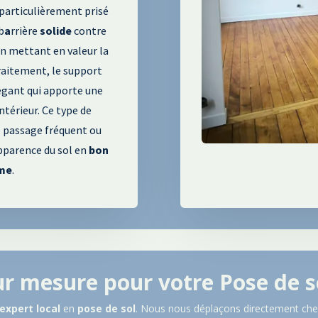
 particulièrement prisé
 b
a
rrière
solide
contre
en mettant en valeur la
traitement
, le support
légant qui apporte une
ntérieur
.
Ce type de
e passage fréquent ou
pparence du sol en
bon
me
.
ur mesure pour votre Pose de 
expert
local
en
pose de sol
. Nous nous déplaçons directement che