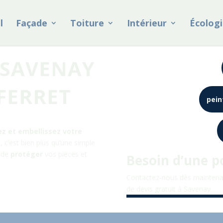
l
Façade
Toiture
Intérieur
Écologi
 SAVENAY
FERRET
pein
ez et embellissez votre
 c’est bien plus qu’une simple
e de
protéger
vos pieces et
Besoin d’une p
Contactez-nous dès maintena
de devis gratuit à
Savenay
.