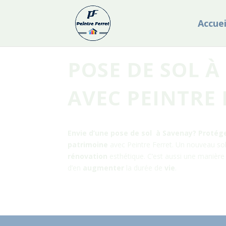
Accuei
POSE DE SOL À
AVEC PEINTRE 
Envie d’une pose de sol à
Savenay
? Protég
patrimoine
avec Peintre Ferret. Un nouveau sol,
rénovation
esthétique. C’est aussi une manièr
d’en
augmenter
la durée de
vie
.