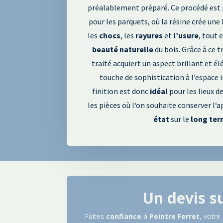
préalablement préparé
. Ce procédé est
pour les parquets
, où la résine crée une
les
chocs
, les
rayures
et
l’usure
, tout 
beauté
naturelle
du bois
.
Grâce à ce 
traité acquiert un aspect brillant et é
touche de sophistication à l’espace i
finition est donc
idéal
pour les lieux d
les pièces où l
‘on souhaite conserver l
‘a
état
sur le
long
ter
Un devis s
Faites
confiance
à
Peintre
Ferret
, votre