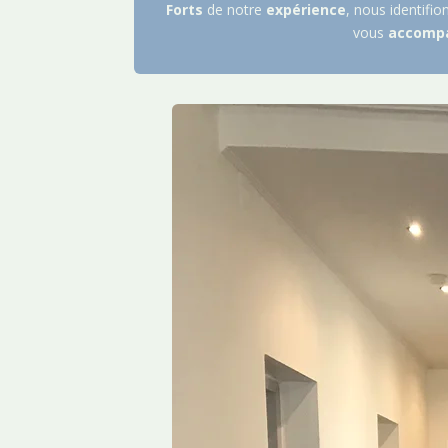
Forts
de notre
expérience
, nous identifio
vous
accomp