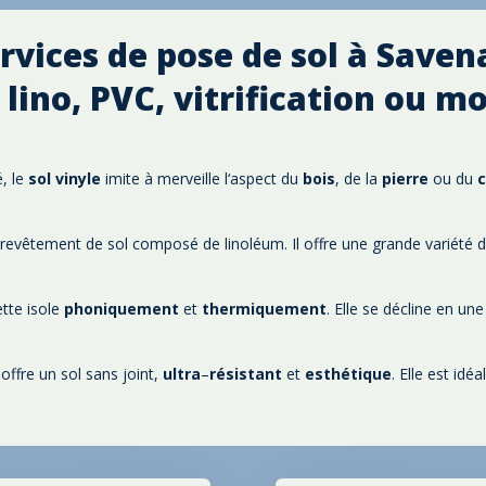
rvices de pose de sol à Saven
, lino
, PVC
, vitrification ou m
é
, le
sol
vinyle
imite à merveille l
‘aspect du
bois
, de la
pierre
ou du
un revêtement de sol composé de linoléum
. Il offre une grande variété
ette isole
phoniquement
et
thermiquement
. Elle se décline en un
e offre un sol sans joint
,
ultra
–
résistant
et
esthétique
. Elle est id