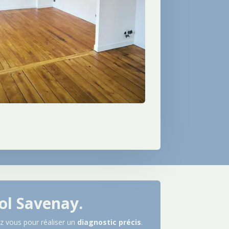
sol
Savenay
.
z vous pour réaliser un
diagnostic
précis
.