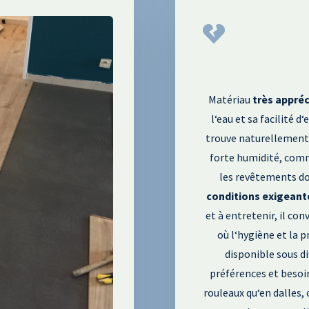

Matériau
très
appréc
l
‘eau et sa facilité d
‘
trouve naturellement 
forte humidité
, comm
les revêtements do
conditions
exigeant
et à entretenir
, il co
où l
‘hygiène et la 
disponible sous d
préférences et besoi
rouleaux qu
‘en dalles
,