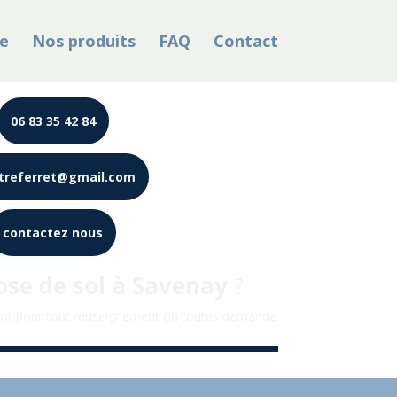
e
Nos produits
FAQ
Contact
06 83 35 42 84
treferret@gmail.com
contactez nous
ose de sol à
Savenay
?
nt pour tout renseignement ou toutes demande