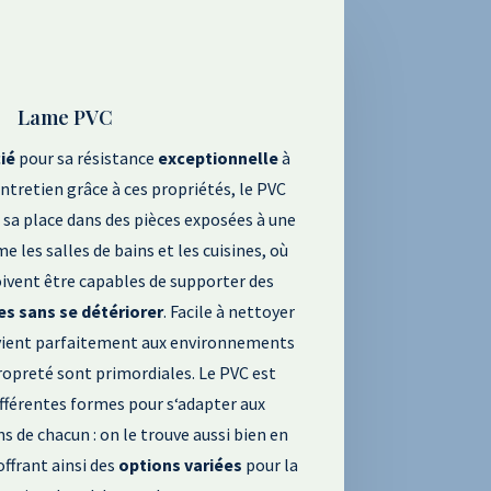
Lame PVC
ié
pour sa résistance
exceptionnelle
à
entretien g
râce à ces propriétés
, le PVC
sa place dans des pièces exposées à une
e les salles de bains et les cuisines
, où
ivent être capables de supporter des
es
sans
se
détériorer
. Facile à nettoyer
nvient parfaitement aux environnements
propreté sont primordiales
. Le PVC est
ifférentes formes pour s
‘adapter aux
ns de chacun
: on le trouve aussi bien en
 offrant ainsi des
options
variées
pour la