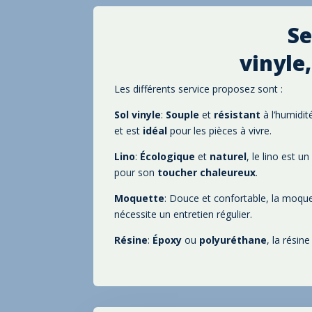
Se
vinyle
Les différents service proposez sont
:
Sol vinyle
:
Souple
et
résistant
à l
‘humidit
et est
idéal
pour les pièces à vivre
.
Lino
:
Écologique
et
naturel
, le lino est 
pour son
toucher
chaleureux
.
Moquette
: Douce et confortable
, la moqu
nécessite un entretien régulier
.
Résine
:
Époxy
ou
polyuréthane
, la résin