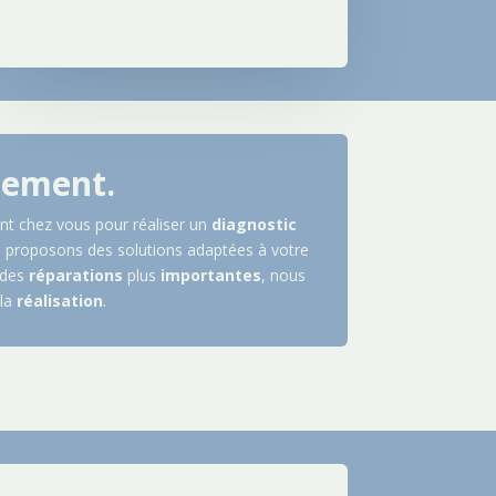
lement.
nt chez vous pour réaliser un
diagnostic
 proposons des solutions adaptées à votre
 des
réparations
plus
importantes
, nous
la
réalisation
.