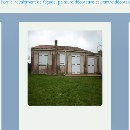
 Pornic
,
ravalement de façade
,
peinture décorative
et
peintre décorat