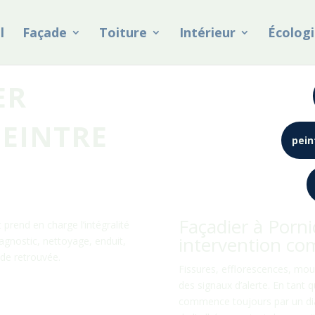
l
Façade
Toiture
Intérieur
Écologi
ER
PEINTRE
pein
Façadier à Pornic
prend en charge l’intégralité
intervention co
iagnostic, nettoyage, enduit,
ade retrouvée.
Fissures, efflorescences, mou
des signaux d’alerte. En tant q
commence toujours par un diag