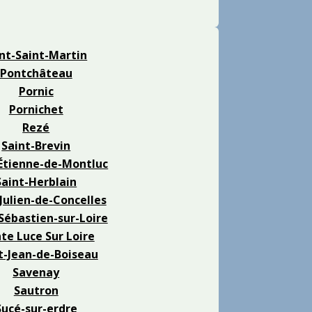
nt-Saint-Martin
Pontchâteau
Pornic
Pornichet
Rezé
Saint-Brevin
Étienne-de-Montluc
Saint-Herblain
Julien-de-Concelles
Sébastien-sur-Loire
te Luce Sur Loire
t-Jean-de-Boiseau
Savenay
Sautron
Sucé-sur-erdre