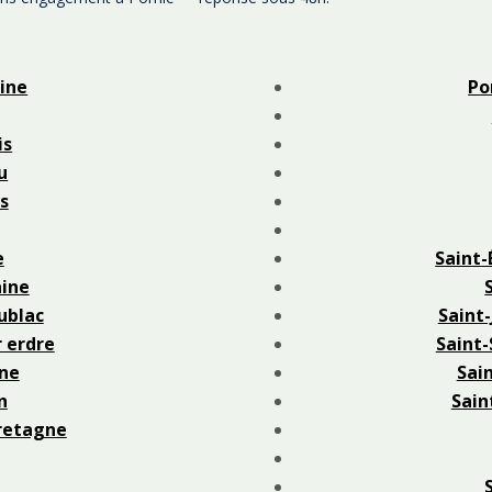
ine
Po
is
u
s
e
Saint-
ine
ublac
Saint-
r erdre
Saint-
ne
Sain
n
Sain
retagne