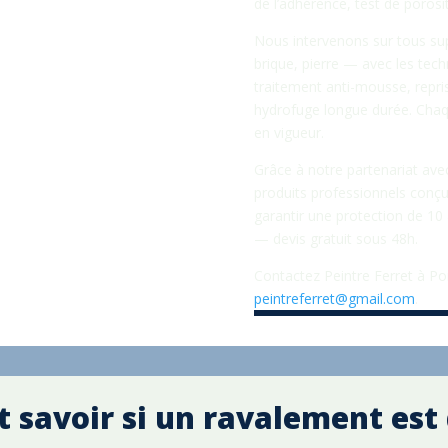
de l’adhérence, test de porosit
Nous intervenons sur tous su
brique, pierre — avec les tec
traitement anti-mousse, repri
hydrofuge longue durée. Cha
en vigueur.
Grâce à notre partenariat av
produits professionnels conçu
garantir une protection de 1
— devis gratuit sous 48h.
Contactez Peintre Ferret à Po
peintreferret@gmail.com
.
savoir si un ravalement est 