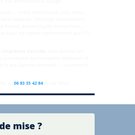
é. Pas d’intervention à l’aveugle.
pports — enduit monocouche, crépi, béton,
hniques adaptées : nettoyage haute pression,
se d’enduit, peinture façade microporeuse,
que étape est réalisée conformément aux DTU
ec
Seigneurie Gauthier
, nous utilisons des
s pour résister aux intempéries atlantiques et
0 à 15 ans. Garantie décennale — assurance RC
rnic au
06 83 35 42 84
ou par email :
de mise ?