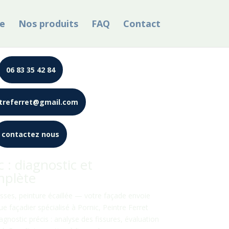
e
Nos produits
FAQ
Contact
06 83 35 42 84
treferret@gmail.com
contactez nous
 : diagnostic et
mplète
sses, peinture écaillée — votre façade envoie
ue façadier spécialisé à Pornic, Peintre Ferret
nostic précis : analyse des fissures, évaluation