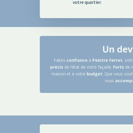
votre quartier.
Un dev
Faites
confiance
à
Peintre
Ferret
, vot
précis
de l’état de votre façade.
Forts
de 
maison et à votre
budget
. Que vous souh
vous
accomp