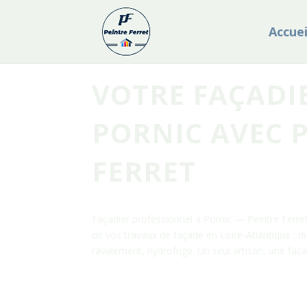
Accuei
VOTRE FAÇADI
PORNIC AVEC 
FERRET
Façadier professionnel à Pornic — Peintre Ferret 
de vos travaux de façade en Loire-Atlantique : d
ravalement, hydrofuge. Un seul artisan, une faç