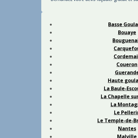
Basse Goula
Bouaye
Bouguena
Carquefo
Cordemai
Coueron
Guerand
Haute goula
La Baule-Esco
La Chapelle su
La Montag
Le Pelleri
Le Temple-de-B
Nantes
Malville