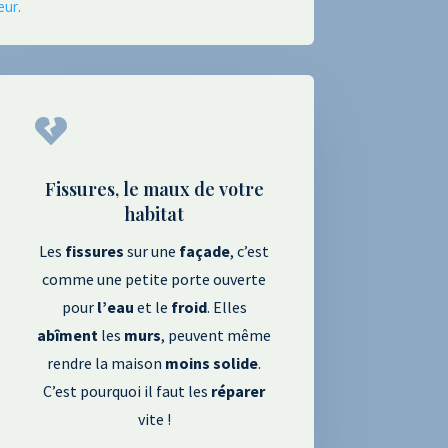
eur
.

Fissures, le maux de votre
habitat
Les
fissures
sur une
façade
, c’est
comme une petite porte ouverte
pour
l’eau
et le
froid
. Elles
abîment
les
murs
, peuvent même
rendre la maison
moins
solide
.
C’est pourquoi il faut les
réparer
vite !