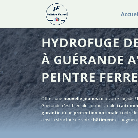
Accuei
HYDROFUGE DE
À GUÉRANDE A
PEINTRE FERR
Offrez une
nouvelle jeunesse
à votre façade !
Guérande
c’est bien plus qu’un simple
traiteme
garantie
d’une
protection
optimale
contre l
ainsi la structure de votre
bâtiment
et augment