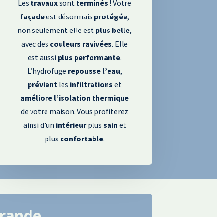
Les
travaux
sont
terminés
! Votre
façade
est désormais
protégée
,
non seulement elle est
plus
belle
,
avec des
couleurs
ravivées
. Elle
est aussi
plus
performante
.
L’hydrofuge
repousse
l’eau
,
prévient
les
infiltrations
et
améliore
l’isolation
thermique
de votre maison. Vous profiterez
ainsi d’un
intérieur
plus
sain
et
plus
confortable
.
rande
.