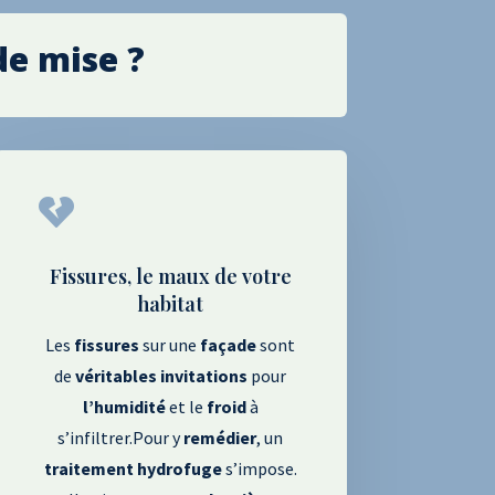
de mise ?

Fissures, le maux de votre
habitat
Les
fissures
sur une
façade
sont
de
véritables
invitations
pour
l’humidité
et le
froid
à
s’infiltrer.Pour y
remédier
, un
traitement
hydrofuge
s’impose.