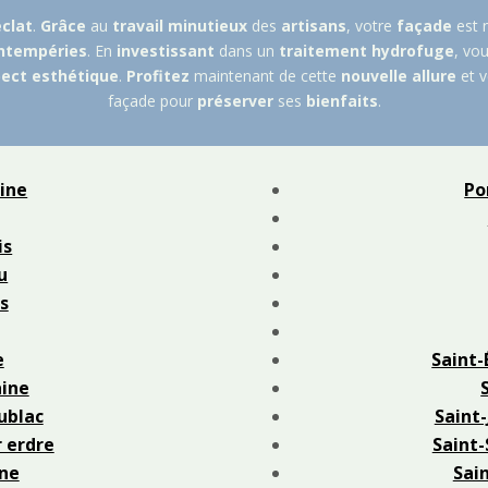
éclat
.
Grâce
au
travail
minutieux
des
artisans
, votre
façade
est 
ntempéries
. En
investissant
dans un
traitement
hydrofuge
, vo
ect
esthétique
.
Profitez
maintenant de cette
nouvelle allure
et v
façade pour
préserver
ses
bienfaits
.
ine
Po
is
u
s
e
Saint-
ine
ublac
Saint-
r erdre
Saint-
ne
Sain