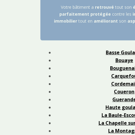
Votre bâtiment a
retrouvé
tout son
parfaitement
protégée
contre les
i
immobilier
tout en
améliorant
son
asp
Basse Goula
Bouaye
Bouguena
Carquefo
Cordemai
Coueron
Guerand
Haute goula
La Baule-Esco
La Chapelle su
La Montag