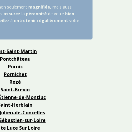
non seulement
magnifiée
, mais aussi
us
assurez
la
pérennité
de votre
bien
eillez à
entretenir
régulièrement
votre
nt-Saint-Martin
Pontchâteau
Pornic
Pornichet
Rezé
Saint-Brevin
Étienne-de-Montluc
Saint-Herblain
Julien-de-Concelles
Sébastien-sur-Loire
te Luce Sur Loire