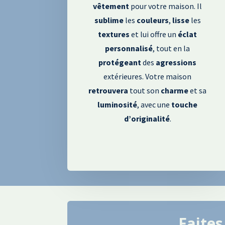
vêtement
pour votre maison. Il
sublime
les
couleurs
,
lisse
les
textures
et lui offre un
éclat
personnalisé
, tout en la
protégeant
des
agressions
extérieures. Votre maison
retrouvera
tout son
charme
et sa
luminosité
, avec une
touche
d’originalité
.
Faite