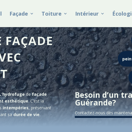
l
Façade
Toiture
Intérieur
Écologi
 FAÇADE
VEC
pein
ET
Besoin d’un tr
L’hydrofuge
de
façade
Guérande
?
nt
esthétique
. C’est la
es
intempéries
, préservant
Contactez-nous dès maintenant
ant sa
durée
de
vie
.