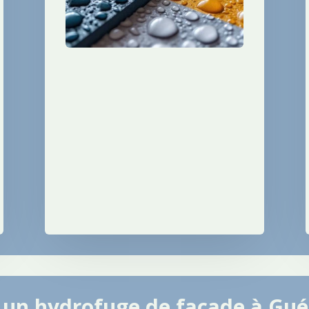
s un hydrofuge de façade à
Gué