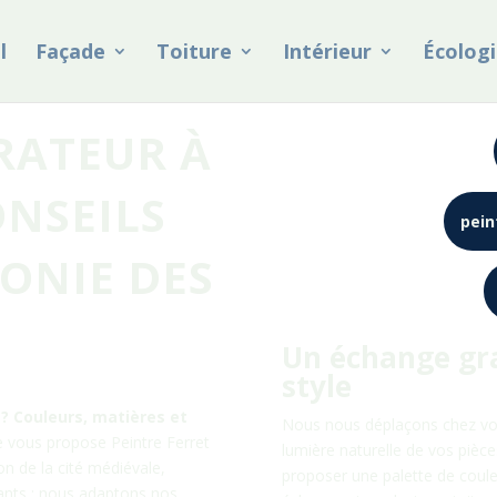
l
Façade
Toiture
Intérieur
Écologi
RATEUR À
ONSEILS
pein
ONIE DES
Un échange gra
style
? Couleurs, matières et
Nous nous déplaçons chez v
ue vous propose Peintre Ferret
lumière naturelle de vos pièc
on de la cité médiévale,
proposer une palette de coul
lants : nous adaptons nos