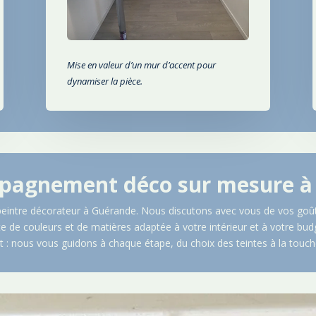
Mise en valeur d’un mur d’accent pour
dynamiser la pièce.
pagnement déco sur mesure 
peintre décorateur à
Guérande
. Nous discutons avec vous de vos goûts
e de couleurs et de matières adaptée à votre intérieur et à votre 
 : nous vous guidons à chaque étape, du choix des teintes à la touche