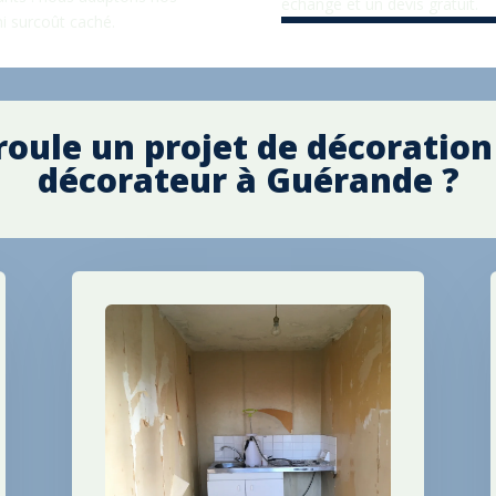
échange et un devis gratuit.
i surcoût caché.
ule un projet de décoration
décorateur à
Guérande
?