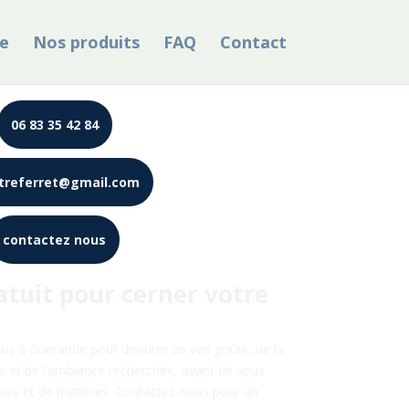
e
Nos produits
FAQ
Contact
06 83 35 42 84
treferret@gmail.com
contactez nous
tuit pour cerner votre
ous à
Guérande
pour discuter de vos goûts, de la
es et de l’ambiance recherchée, avant de vous
eurs et de matières. Contactez-nous pour un