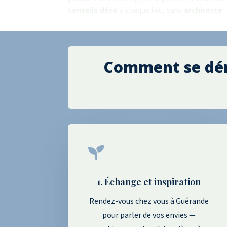
conseils déco
à chaque lieu, sans
architecte
n
Comment se déro

1. Échange et inspiration
Rendez-vous chez vous à Guérande
pour parler de vos envies —