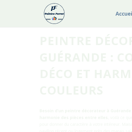
Accuei
PEINTRE DÉCO
GUÉRANDE : C
DÉCO ET HARM
COULEURS
Besoin d’un peintre décorateur à
Guérande
harmonie des pièces entre elles
, voilà ce q
pour donner du caractère à votre intérieur. Mais
pavillon récent ou logement près des marais sa