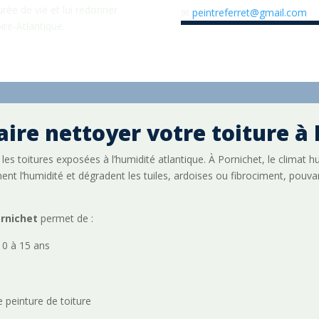
rée de vie et lui redonner
✉
peintreferret@gmail.com
ire-Atlantique.
aire nettoyer votre toiture à 
les toitures exposées à l’humidité atlantique. À Pornichet, le climat
nt l’humidité et dégradent les tuiles, ardoises ou fibrociment, pouvan
ornichet
permet de :
10 à 15 ans
x
 peinture de toiture