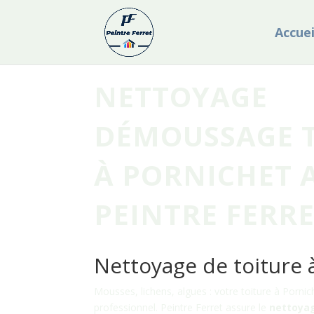
Accuei
NETTOYAGE
DÉMOUSSAGE 
À PORNICHET 
PEINTRE FERR
Nettoyage de toiture 
Mousses, lichens, algues : votre toiture à Pornic
professionnel. Peintre Ferret assure le
nettoyag