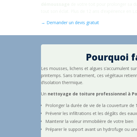
démoussage
de votre toit pour prolonger sa du
tout son éclat. Plus de 12 ans d’expérience en Lo
→ Demander un devis gratuit
Pourquoi f
Les mousses, lichens et algues s’accumulent sur 
printemps. Sans traitement, ces végétaux retienne
d’isolation thermique.
Un
nettoyage de toiture professionnel à P
Prolonger la durée de vie de la couverture de 
Prévenir les infiltrations et les dégâts des eau
Maintenir la valeur immobilière de votre bien
Préparer le support avant un hydrofuge ou une