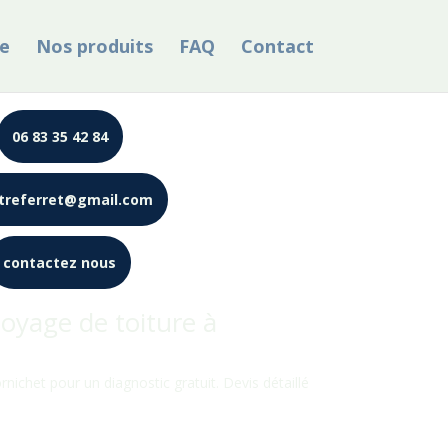
e
Nos produits
FAQ
Contact
06 83 35 42 84
treferret@gmail.com
contactez nous
oyage de toiture à
rnichet pour un diagnostic gratuit. Devis détaillé