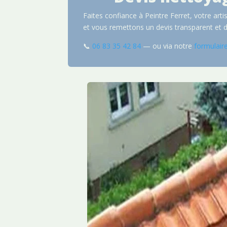
Faites confiance à Peintre Ferret, votre art
et vous remettons un devis transparent et d
📞
06 83 35 42 84
— ou via notre
formulair