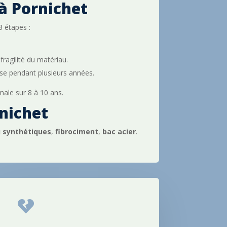
à Pornichet
3 étapes :
fragilité du matériau.
usse pendant plusieurs années.
male sur 8 à 10 ans.
rnichet
u synthétiques
,
fibrociment
,
bac acier
.
