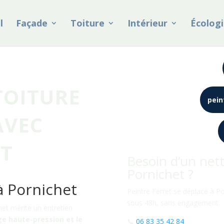
l
Façade
Toiture
Intérieur
Écologi
TOITURE
pein
AVEC
ET
Besoin d’un nett
Pornichet ?
à Pornichet
Peintre Ferret se déplace à Po
sous 48h, sans engagement.
het mérite un entretien
e haute-pression et le
📞
06 83 35 42 84