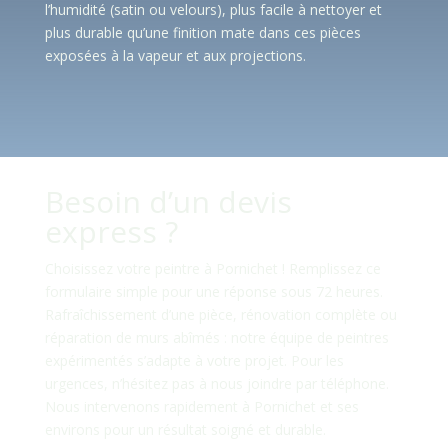
l’humidité (satin ou velours), plus facile à nettoyer et
plus durable qu’une finition mate dans ces pièces
exposées à la vapeur et aux projections.
Besoin d’un devis
express ?
Choisissez votre peintre à
Pornichet
! Remplissez ce
formulaire simple pour une réponse sous 72 heures.
Rafraîchissement d’une pièce, rénovation complète ou
réparation de murs abîmés : notre équipe de peintres
expérimentés s’adapte à votre projet. Pour les
urgences, n’hésitez pas à nous joindre par téléphone.
Nous intervenons rapidement à Pornichet et ses
environs pour un résultat soigné et durable.