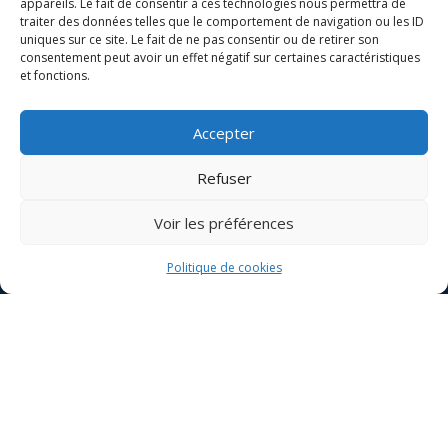
appareils. Le fait de consentir à ces technologies nous permettra de
traiter des données telles que le comportement de navigation ou les ID
2 Le Gendre Moreau, 44360 Saint-
uniques sur ce site. Le fait de ne pas consentir ou de retirer son
Étienne-de-Montluc
consentement peut avoir un effet négatif sur certaines caractéristiques
et fonctions.
Retrouvez nous ici !
Accepter
12 Rue Dr Rappin, 44000 Nantes
Retrouvez nous ici !
Refuser
Voir les préférences
9 Rue de la Cassière, 44840 Les
Sorinières
Politique de cookies
Retrouvez nous ici !
Appelez-nous au:
06 83 35 42 84
Envoyez un email pour toutes
demande a l'adresse suivante: