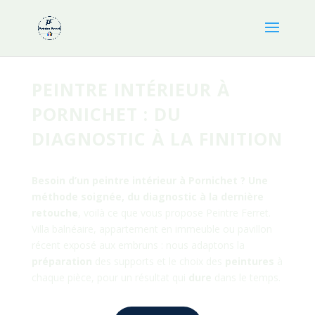
PEINTRE INTÉRIEUR À
PORNICHET : DU
DIAGNOSTIC À LA FINITION
Besoin d’un peintre intérieur à
Pornichet
? Une
méthode soignée, du diagnostic à la dernière
retouche
, voilà ce que vous propose Peintre Ferret.
Villa balnéaire, appartement en immeuble ou pavillon
récent exposé aux embruns : nous adaptons la
préparation
des supports et le choix des
peintures
à
chaque pièce, pour un résultat qui
dure
dans le temps.