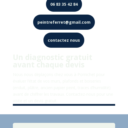
06 83 35 42 84
peintreferret@gmail.com
contactez nous
Un diagnostic gratuit
avant chaque devis
Nous nous déplaçons chez vous à
Pornichet
pour
évaluer l’état de vos murs, plafonds et boiseries
(enduit, plâtre, ancien papier peint, traces d’humidité)
avant de chiffrer les travaux. Contactez-nous pour une
visite et un devis gratuit.