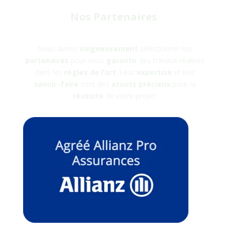
Nos Partenaires
Nous avons
soigneusement
sélectionné nos
partenaires
pour vous
garantir
des travaux réalisés
dans les
règles
de
l’art
. Leur
expertise
et leur
savoir
–
faire
sont des
atouts
précieux
pour la
réussite
de votre projet.