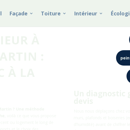
l
Façade
Toiture
Intérieur
Écologi
IEUR À
ARTIN :
pein
C À LA
Un diagnostic 
devis
Martin
? Une méthode
Nous nous déplaçons chez v
che
, voilà ce que vous propose
murs, plafonds et boiseries (en
récent ou logement le long de
d’humidité) avant de chiffrer 
ports et le choix des