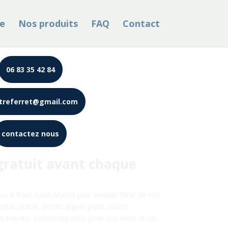
e
Nos produits
FAQ
Contact
06 83 35 42 84
treferret@gmail.com
contactez nous
gratuit avant chaque
ous à
Pont-Saint-Martin
pour évaluer l’état de vos
duit, plâtre, ancien papier peint, traces
les travaux. Contactez-nous pour une visite et un