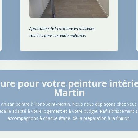
Application de la peinture en plusieurs
couches pour un rendu uniforme.
ure pour votre peinture intéri
Martin
e artisan peintre à
Pont-Saint-Martin
. Nous nous déplaçons chez vous p
étaillé adapté à votre logement et à votre budget. Rafraîchissement
accompagnons à chaque étape, de la préparation à la finition.