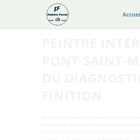
Accuei
PEINTRE INTÉR
PONT-SAINT-M
DU DIAGNOSTI
FINITION
Besoin d’un peintre intérieur à
Pont-Saint-
soignée, du diagnostic à la dernière retou
Peintre Ferret. Demeure de caractère, pavillon 
l’Ognon : nous adaptons la
préparation
des sup