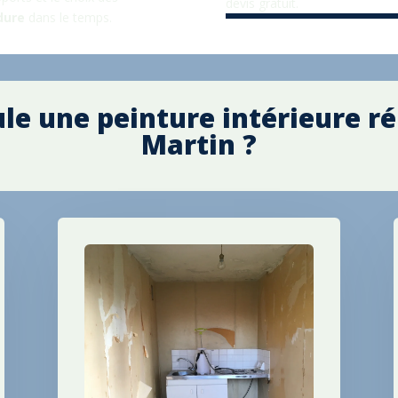
devis gratuit.
dure
dans le temps.
e une peinture intérieure ré
Martin
?