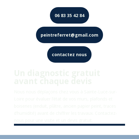
06 83 35 42 84
peintreferret@gmail.com
contactez nous
Un diagnostic gratuit
avant chaque devis
Nous nous déplaçons chez vous à
Sainte-Luce-sur-
Loire
pour évaluer l’état de vos murs, plafonds et
boiseries (enduit, plâtre, ancien papier peint, traces
d’humidité) avant de chiffrer les travaux. Contactez-
nous pour une visite et un devis gratuit.