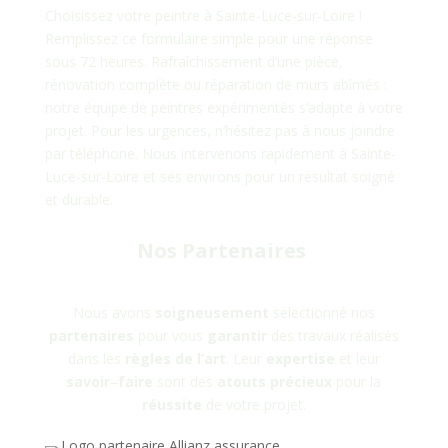
Choisissez votre peintre à
Sainte-Luce-sur-Loire
!
Remplissez ce formulaire simple pour une réponse
sous 72 heures. Rafraîchissement d’une pièce,
rénovation complète ou réparation de murs abîmés :
notre équipe de peintres expérimentés s’adapte à votre
projet. Pour les urgences, n’hésitez pas à nous joindre
par téléphone. Nous intervenons rapidement à Sainte-
Luce-sur-Loire et ses environs pour un résultat soigné
et durable.
Nos Partenaires
Nous avons
soigneusement
sélectionné nos
partenaires
pour vous
garantir
des travaux réalisés
dans les
règles
de
l’art
. Leur
expertise
et leur
savoir
–
faire
sont des
atouts
précieux
pour la
réussite
de votre projet.