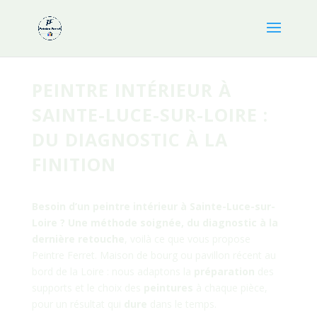
PEINTRE INTÉRIEUR À
SAINTE-LUCE-SUR-LOIRE :
DU DIAGNOSTIC À LA
FINITION
Besoin d’un peintre intérieur à
Sainte-Luce-sur-
Loire
? Une méthode soignée, du diagnostic à la
dernière retouche
, voilà ce que vous propose
Peintre Ferret. Maison de bourg ou pavillon récent au
bord de la Loire : nous adaptons la
préparation
des
supports et le choix des
peintures
à chaque pièce,
pour un résultat qui
dure
dans le temps.