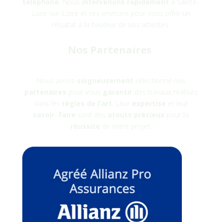
téléphone
. Nous
intervenons rapidement
à
Sainte-
Luce-sur-Loire
et ses environs pour vous offrir un
résultat à la hauteur de vos attentes.
Nos Partenaires
Nous avons
soigneusement
sélectionné nos
partenaires
pour vous
garantir
des travaux réalisés
dans les
règles
de
l’art
. Leur
expertise
et leur
savoir
–
faire
sont des
atouts
précieux
pour la
réussite
de votre projet.