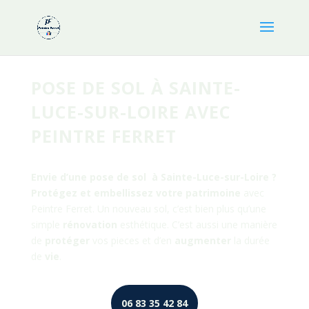
POSE DE SOL À SAINTE-
LUCE-SUR-LOIRE AVEC
PEINTRE FERRET
Envie d’une pose de sol à
Sainte-Luce-sur-Loire
?
Protégez et embellissez votre patrimoine
avec
Peintre Ferret. Un nouveau sol, c’est bien plus qu’une
simple
rénovation
esthétique. C’est aussi une manière
de
protéger
vos pieces et d’en
augmenter
la durée
de
vie
.
06 83 35 42 84