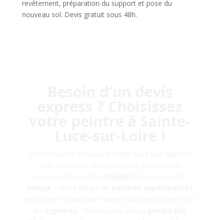
revêtement, préparation du support et pose du
nouveau sol. Devis gratuit sous 48h.
Besoin d’un devis
express ? Choisissez
votre peintre à
Sainte-
Luce-sur-Loire
!
Remplissez ce formulaire simple pour une réponse
sous 72 heures. Vous souhaitez des couleurs
personnalisées, des
conseils
déco ou un rendu
unique
? Notre équipe de
peintres
expérimentés
est à votre écoute pour réaliser tous vos projets. Pour
les
urgences
, n’hésitez pas à nous
joindre
par