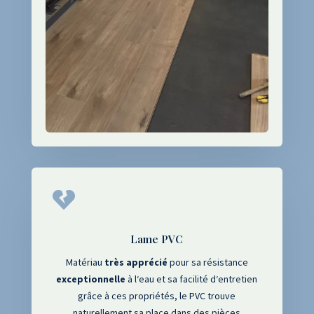

Lame PVC
Matériau
très
apprécié
pour sa résistance
exceptionnelle
à l
‘eau et sa facilité d
‘entretien
g
râce à ces propriétés
, le PVC trouve
naturellement sa place dans des pièces