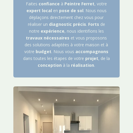
Faites
confiance
à
Peintre
Ferret
, votre
expert
local
en
pose de sol
. Nous nous
déplaçons directement chez vous pour
réaliser un
diagnostic
précis
.
Forts
de
notre
expérience
, nous identifions les
travaux
nécessaires
et vous proposons
des solutions adaptées à votre maison et à
votre
budget
. Nous vous
accompagnons
dans toutes les étapes de votre
projet
, de la
conception
à la
réalisation
.