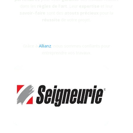
dans les
règles
de
l’art
. Leur
expertise
et leur
savoir
–
faire
sont des
atouts
précieux
pour la
réussite
de votre projet.
Grâce à
Allianz
, nous sommes confiants pour
entreprendre vos travaux.