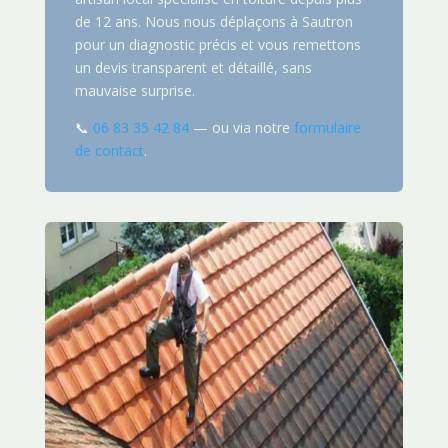
de 12 ans. Nous nous déplaçons à Sautron
pour un diagnostic précis et vous remettons
un devis transparent et détaillé, sans
mauvaise surprise.
📞
06 83 35 42 84
— ou via notre
formulaire
de contact
.