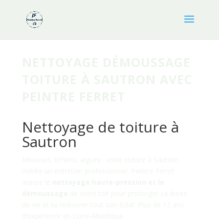
NETTOYAGE DÉMOUSSAGE
TOITURE À SAUTRON AVEC
PEINTRE FERRET
Nettoyage de toiture à
Sautron
Mousses, lichens, algues : votre toiture à Sautron
mérite un entretien professionnel. Peintre Ferret
assure le
nettoyage haute-pression et le
démoussage
de votre toit pour prolonger sa durée
de vie et lui redonner tout son éclat. Plus de 12 ans
d’expérience en Loire-Atlantique.