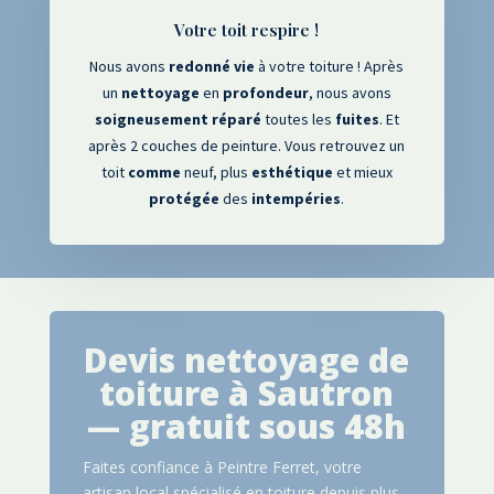
Votre toit respire !
Nous avons
redonné
vie
à votre toiture ! Après
un
nettoyage
en
profondeur
, nous avons
soigneusement
réparé
toutes les
fuites
. Et
après 2 couches de peinture. Vous retrouvez un
toit
comme
neuf, plus
esthétique
et mieux
protégée
des
intempéries
.
Devis nettoyage de
toiture à Sautron
— gratuit sous 48h
Faites confiance à Peintre Ferret, votre
artisan local spécialisé en toiture depuis plus