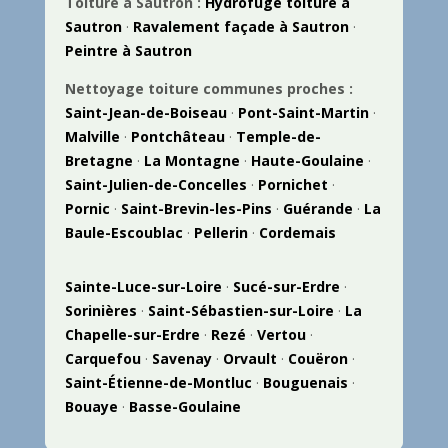
Toiture à Sautron :
Hydrofuge toiture à
Sautron
·
Ravalement façade à Sautron
·
Peintre à Sautron
Nettoyage toiture communes proches :
Saint-Jean-de-Boiseau
·
Pont-Saint-Martin
·
Malville
·
Pontchâteau
·
Temple-de-
Bretagne
·
La Montagne
·
Haute-Goulaine
·
Saint-Julien-de-Concelles
·
Pornichet
·
Pornic
·
Saint-Brevin-les-Pins
·
Guérande
·
La
Baule-Escoublac
·
Pellerin
·
Cordemais
Sainte-Luce-sur-Loire
·
Sucé-sur-Erdre
·
Sorinières
·
Saint-Sébastien-sur-Loire
·
La
Chapelle-sur-Erdre
·
Rezé
·
Vertou
·
Carquefou
·
Savenay
·
Orvault
·
Couëron
·
Saint-Étienne-de-Montluc
·
Bouguenais
·
Bouaye
·
Basse-Goulaine