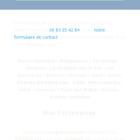
Pour tout projet de toiture à Sautron, contactez
Peintre Ferret au
06 83 35 42 84
ou via
notre
formulaire de contact
. Nous couvrons l’ensemble de la
Loire-Atlantique (44).
Basse-Goulaine – Bouguenais – Carquefou –
Coueron – La Chapelle-Sur-Erdre – Les
Sorinières – Nantes – Orvault – Rezé – Saint-
Etienne-De-Mont-Luc – Saint-Sébastien-Sur-
Loire – Savenay – Sucé-Sur-Erdre – Vertou –
Hautes-Goulaine
Nos Partenaires
Nous avons
soigneusement
sélectionné nos
partenaires
pour vous
garantir
des travaux réalisés