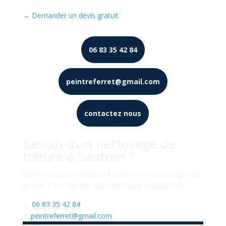
→ Demander un devis gratuit
06 83 35 42 84
peintreferret@gmail.com
contactez nous
Besoin d’un nettoyage de
toiture à Sautron ?
Peintre Ferret se déplace à Sautron pour un diagnostic
gratuit. Devis détaillé sous 48h, sans engagement.
📞
06 83 35 42 84
✉
peintreferret@gmail.com