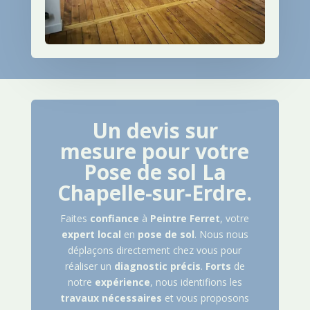
Un devis sur
mesure pour votre
Pose de sol
La
Chapelle-sur-Erdre
.
Faites
confiance
à
Peintre
Ferret
, votre
expert
local
en
pose de sol
. Nous nous
déplaçons directement chez vous pour
réaliser un
diagnostic
précis
.
Forts
de
notre
expérience
, nous identifions les
travaux
nécessaires
et vous proposons