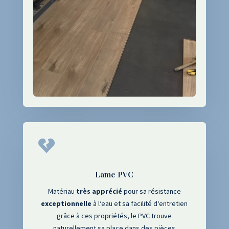

Lame PVC
Matériau
très
apprécié
pour sa résistance
exceptionnelle
à l
‘eau et sa facilité d
‘entretien
g
râce à ces propriétés
, le PVC trouve
naturellement sa place dans des pièces