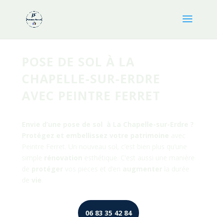
POSE DE SOL À LA
CHAPELLE-SUR-ERDRE
AVEC PEINTRE FERRET
Envie d’une pose de sol à
La Chapelle-sur-Erdre
?
Protégez et embellissez votre patrimoine
avec
Peintre Ferret. Un nouveau sol, c’est bien plus qu’une
simple
rénovation
esthétique. C’est aussi une manière
de
protéger
vos pieces et d’en
augmenter
la durée
de
vie
.
06 83 35 42 84