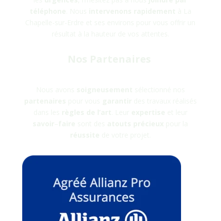
téléphone
. Nous
intervenons rapidement
à
La
Chapelle-sur-Erdre
et ses environs pour vous offrir un
résultat à la hauteur de vos attentes.
Nos Partenaires
Nous avons
soigneusement
sélectionné nos
partenaires
pour vous
garantir
des travaux réalisés
dans les
règles
de
l’art
. Leur
expertise
et leur
savoir
–
faire
sont des
atouts
précieux
pour la
réussite
de votre projet.