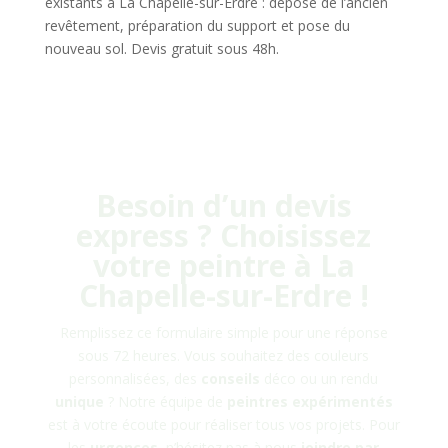
existants à La Chapelle-sur-Erdre : dépose de l’ancien
revêtement, préparation du support et pose du
nouveau sol. Devis gratuit sous 48h.
Besoin d’un devis
express ? Choisissez
votre peintre à
La
Chapelle-sur-Erdre
!
Remplissez ce formulaire simple pour une réponse
sous 72 heures. Vous souhaitez des couleurs
personnalisées, des
conseils
déco ou un rendu
unique
? Notre équipe de
peintres
expérimentés
est à votre écoute pour réaliser tous vos projets. Pour
les
urgences
, n’hésitez pas à nous
joindre
par