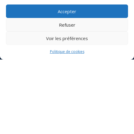
nous garantissons des finitions impeccables et
durables.
Accepter
Refuser
2 Le Gendre Moreau, 44360 Saint-
Voir les préférences
Étienne-de-Montluc
Politique de cookies
Retrouvez nous ici !
12 Rue Dr Rappin, 44000 Nantes
Retrouvez nous ici !
9 Rue de la Cassière, 44840 Les
Sorinières
Retrouvez nous ici !
Appelez-nous au: