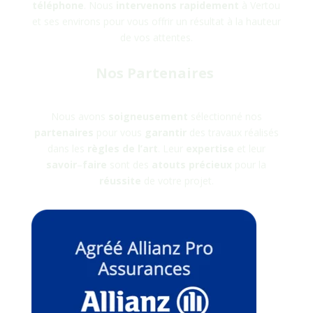
téléphone
. Nous
intervenons rapidement
à
Vertou
et ses environs pour vous offrir un résultat à la hauteur
de vos attentes.
Nos Partenaires
Nous avons
soigneusement
sélectionné nos
partenaires
pour vous
garantir
des travaux réalisés
dans les
règles
de
l’art
. Leur
expertise
et leur
savoir
–
faire
sont des
atouts
précieux
pour la
réussite
de votre projet.