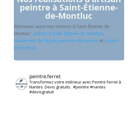
peintre à
Saint-Étienne-
de-Montluc
Retrouvez aussi nos services à Saint-Étienne-de-
Montluc :
peintre à Saint-Étienne-de-Montluc
,
ravalement de façade
,
peinture décorative
et
peintre
décorateur
.
peintre.ferret
Transformez votre intérieur avec Peintre Ferret à
Nantes. Devis gratuits. ️ #peintre #nantes
#devisgratuit