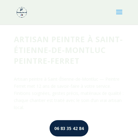
ARTISAN PEINTRE À SAINT-
ÉTIENNE-DE-MONTLUC
PEINTRE-FERRET
Artisan peintre à Saint-Étienne-de-Montluc — Peintre
Ferret met 12 ans de savoir-faire à votre service.
Finitions soignées, gestes précis, matériaux de qualité :
chaque chantier est traité avec le soin d’un vrai artisan
local.
06 83 35 42 84