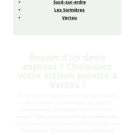
Sucé-sur-erdre
Les Sorinières
Vertou
Besoin d’un devis
express ? Choisissez
votre artisan peintre à
Vertou
!
Remplissez ce formulaire simple pour une réponse
sous 72 heures. Vous souhaitez des couleurs
personnalisées, des
conseils
déco ou un rendu
unique
? Notre équipe de
peintres
expérimentés
est à votre écoute pour réaliser tous vos projets. Pour
les
urgences
, n’hésitez pas à nous
joindre
par