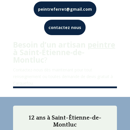
peintreferret@gmail.com
contactez nous
Besoin d’un artisan
peintre
à
Saint-Étienne-de-
Montluc
?
Contactez-nous dès maintenant pour tout
renseignement ou toutes demande de devis gratuit à
Carquefou
.
12 ans à Saint-Étienne-de-
Montluc