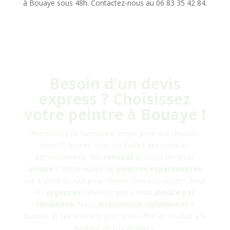
à Bouaye sous 48h. Contactez-nous au 06 83 35 42 84.
Besoin d’un devis
express ? Choisissez
votre peintre à
Bouaye
!
Remplissez ce formulaire simple pour une réponse
sous 72 heures. Vous souhaitez des couleurs
personnalisées, des
conseils
déco ou un rendu
unique
? Notre équipe de
peintres
expérimentés
est à votre écoute pour réaliser tous vos projets. Pour
les
urgences
, n’hésitez pas à nous
joindre
par
téléphone
. Nous
intervenons rapidement
à
Bouaye
et ses environs pour vous offrir un résultat à la
hauteur de vos attentes.