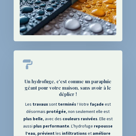

Un hydrofuge, c'est comme un parapluie
géant pour votre maison, sans avoir à le
déplier !
Les
travaux
sont
terminés
! Votre
façade
est
désormais
protégée
, non seulement elle est
plus
belle
, avec des
couleurs
ravivées
. Elle est
aussi
plus
performante
. L’hydrofuge
repousse
l’eau
,
prévient
les
infiltrations
et
améliore