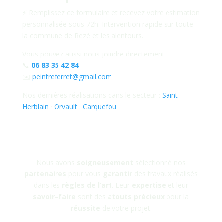
⚡ Remplissez ce formulaire et recevez votre estimation
personnalisée sous 72h. Intervention rapide sur toute
la commune de Rezé et les alentours.
Vous pouvez aussi nous joindre directement :
📞
06 83 35 42 84
✉️
peintreferret@gmail.com
Nos dernières réalisations dans le secteur :
Saint-
Herblain
·
Orvault
·
Carquefou
Nos Partenaires
Nous avons
soigneusement
sélectionné nos
partenaires
pour vous
garantir
des travaux réalisés
dans les
règles
de
l’art
. Leur
expertise
et leur
savoir
–
faire
sont des
atouts
précieux
pour la
réussite
de votre projet.