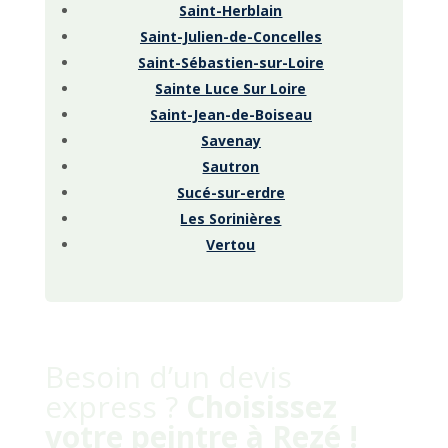
Saint-Herblain
Saint-Julien-de-Concelles
Saint-Sébastien-sur-Loire
Sainte Luce Sur Loire
Saint-Jean-de-Boiseau
Savenay
Sautron
Sucé-sur-erdre
Les Sorinières
Vertou
Besoin d’un devis
express ?
Choisissez
votre peintre à Rezé !