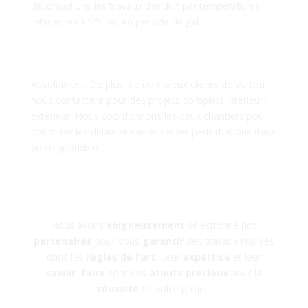
déconseillons les travaux d’enduit par températures
inférieures à 5°C ou en période de gel.
Intervenez-vous aussi pour la
peinture intérieure à Vertou ?
Absolument. De plus, de nombreux clients de Vertou
nous contactent pour des projets complets intérieur-
extérieur. Nous coordonnons les deux chantiers pour
optimiser les délais et minimiser les perturbations dans
votre quotidien.
Nos Partenaires
Nous avons
soigneusement
sélectionné nos
partenaires
pour vous
garantir
des travaux réalisés
dans les
règles
de
l’art
. Leur
expertise
et leur
savoir
–
faire
sont des
atouts
précieux
pour la
réussite
de votre projet.