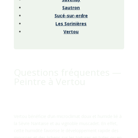
Sautron
Sucé-sur-erdre
Les Sorinières
Vertou
Questions fréquentes —
Peintre à Vertou
Pourquoi les toitures à Vertou
sont-elles si souvent couvertes de
mousse ?
Vertou bénéficie d’un microclimat doux et humide lié à
la Sèvre Nantaise et au vignoble muscadet. En effet,
cette humidité favorise le développement rapide des
mousses et des lichens sur les toitures en tuiles ou en