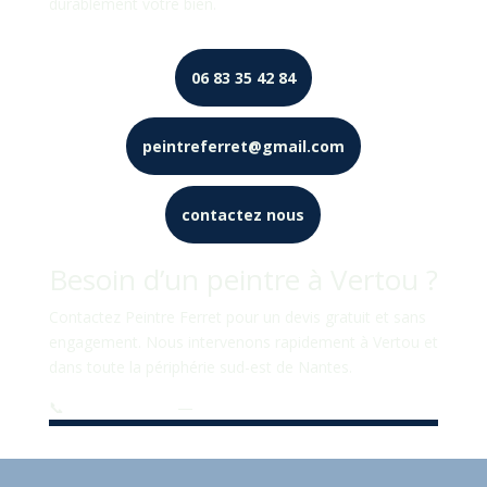
durablement votre bien.
06 83 35 42 84
peintreferret@gmail.com
contactez nous
Besoin d’un peintre à Vertou ?
Contactez Peintre Ferret pour un devis gratuit et sans
engagement. Nous intervenons rapidement à Vertou et
dans toute la périphérie sud-est de Nantes.
📞
06 83 35 42 84
—
peintreferret@gmail.com