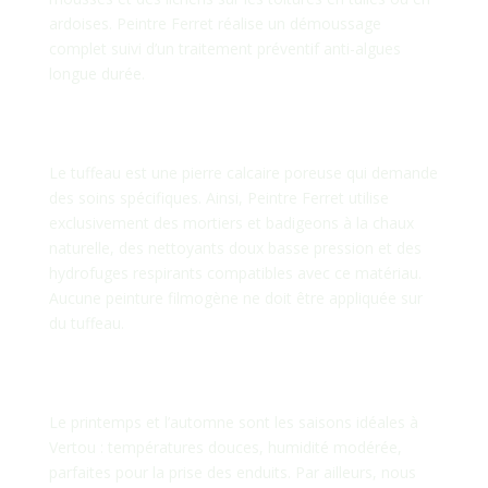
ardoises. Peintre Ferret réalise un démoussage
complet suivi d’un traitement préventif anti-algues
longue durée.
Comment traiter une façade en
tuffeau à Vertou ?
Le tuffeau est une pierre calcaire poreuse qui demande
des soins spécifiques. Ainsi, Peintre Ferret utilise
exclusivement des mortiers et badigeons à la chaux
naturelle, des nettoyants doux basse pression et des
hydrofuges respirants compatibles avec ce matériau.
Aucune peinture filmogène ne doit être appliquée sur
du tuffeau.
Quel est le meilleur moment pour
ravaler une façade à Vertou ?
Le printemps et l’automne sont les saisons idéales à
Vertou : températures douces, humidité modérée,
parfaites pour la prise des enduits. Par ailleurs, nous