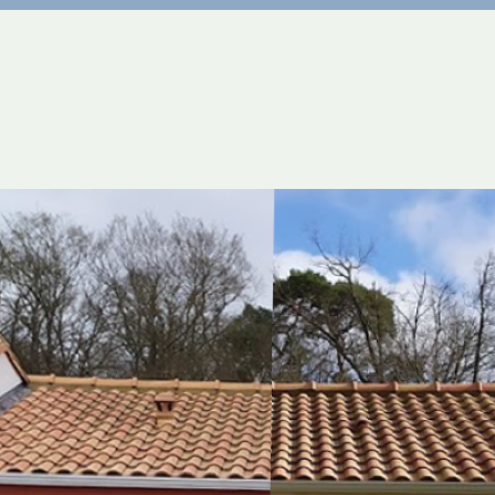
Notre méthode en 4 étapes
 façade (support, fissures, humidité) et devis détaillé sous 48h.
rt : démoussage, traitement anti-algues, décapage doux sur pierre a
uit
: rebouchage, ragréage, enduit compatible avec le support existant
ntre les infiltrations, dans le respect des teintes d’origine.