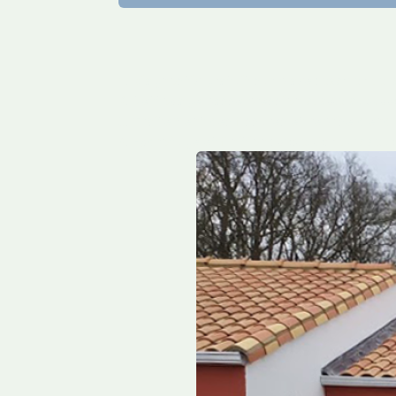
1.
Diagnostic gratuit sur place
: examen de la
2.
Nettoyage basse pression
adapté au suppo
3.
Traitement des fissures et reprise d’end
4.
Hydrofuge et finition
: protection durable co