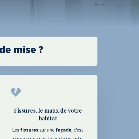
de mise ?

Fissures, le maux de votre
habitat
Les
fissures
sur une
façade
, c’est
comme une petite porte ouverte