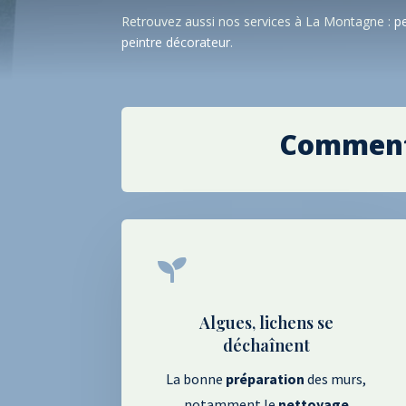
Retrouvez aussi nos services à La Montagne :
p
peintre décorateur
.
Comment 

Algues, lichens se
déchaînent
La bonne
préparation
des murs,
notamment le
nettoyage