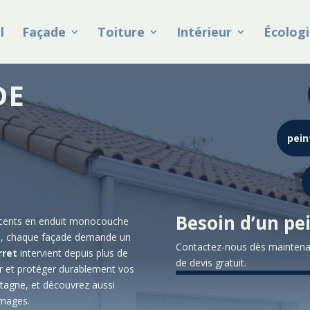
l
Façade
Toiture
Intérieur
Écologi
DE
pein
Besoin d’un pe
récents en enduit monocouche
ne, chaque façade demande un
Contactez-nous dès maintena
rret
intervient depuis plus de
de devis gratuit.
er et protéger durablement vos
ntagne
, et découvrez aussi
images
.