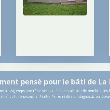
ment pensé pour le bâti de L
gne a longtemps profité de ses carrières de calcaire : de nombreuses
ts en enduit monocouche. Peintre Ferret réalise un diagnostic sur place 