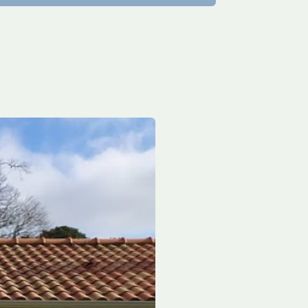
ncienne.
.