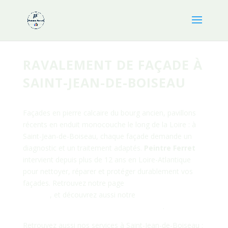
RAVALEMENT DE FAÇADE À
SAINT-JEAN-DE-BOISEAU
Façades en pierre calcaire du bourg ancien, pavillons
récents en enduit monocouche le long de la Loire : à
Saint-Jean-de-Boiseau, chaque façade demande un
diagnostic et un traitement adaptés.
Peintre Ferret
intervient depuis plus de 12 ans en Loire-Atlantique
pour nettoyer, réparer et protéger durablement vos
façades. Retrouvez notre page
peintre à Saint-Jean-de-
Boiseau
, et découvrez aussi notre
ravalement de
façade à Saint-Jean-de-Boiseau en images
.
Retrouvez aussi nos services à Saint-Jean-de-Boiseau :