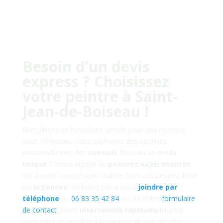
Besoin d’un devis
express ? Choisissez
votre peintre à
Saint-
Jean-de-Boiseau
!
Remplissez ce formulaire simple pour une réponse
sous 72 heures. Vous souhaitez des couleurs
personnalisées, des
conseils
déco ou un rendu
unique
? Notre équipe de
peintres
expérimentés
est à votre écoute pour réaliser tous vos projets. Pour
les
urgences
, n’hésitez pas à nous
joindre par
téléphone
au
06 83 35 42 84
ou via notre
formulaire
de contact
. Nous
intervenons rapidement
pour
vous offrir un résultat à la hauteur de vos attentes.