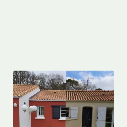
1.
Diagnostic gratuit sur place
: examen de la
façade (support, fissures, humidité) et devis détaillé
sous 48h.
2.
Nettoyage basse pression
adapté au support :
démoussage, traitement anti-algues, décapage doux
sur pierre ancienne.
3.
Traitement des fissures et reprise d’enduit
:
rebouchage, ragréage, enduit compatible avec le
support existant.
4.
Hydrofuge et finition
: protection durable contre
les infiltrations, dans le respect des teintes d’origine.