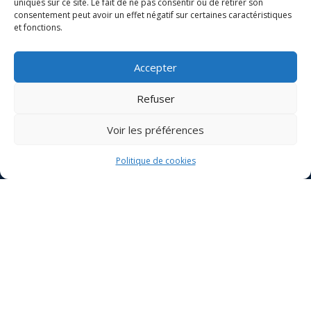
uniques sur ce site. Le fait de ne pas consentir ou de retirer son
consentement peut avoir un effet négatif sur certaines caractéristiques
Votre nom
et fonctions.
Accepter
Votre e-mail
Refuser
Objet
Voir les préférences
Votre message
Politique de cookies
(facultatif)