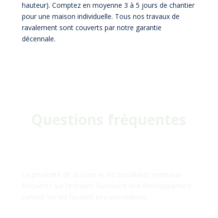
hauteur). Comptez en moyenne 3 à 5 jours de chantier
pour une maison individuelle. Tous nos travaux de
ravalement sont couverts par notre garantie
décennale.
Questions fréquentes
Pourquoi ma façade se couvre-t-
elle de mousses et de lichens à
Saint-Jean-de-Boiseau ?
La proximité de la Loire et les brouillards matinaux
fréquents sur l’estuaire favorisent leur développement,
surtout sur les façades peu ensoleillées.
Peut-on peindre une façade en