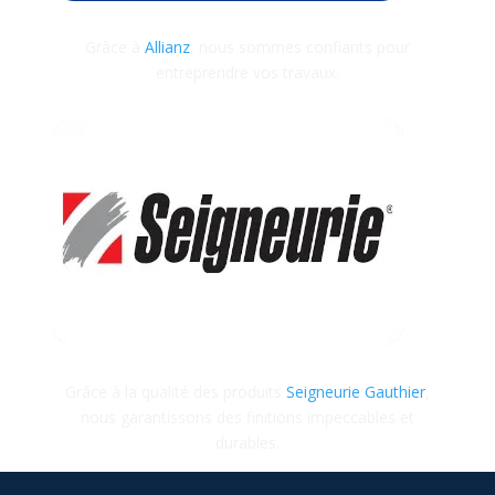
Grâce à
Allianz
, nous sommes confiants pour
entreprendre vos travaux.
Grâce à la qualité des produits
Seigneurie Gauthier
,
nous garantissons des finitions impeccables et
durables.