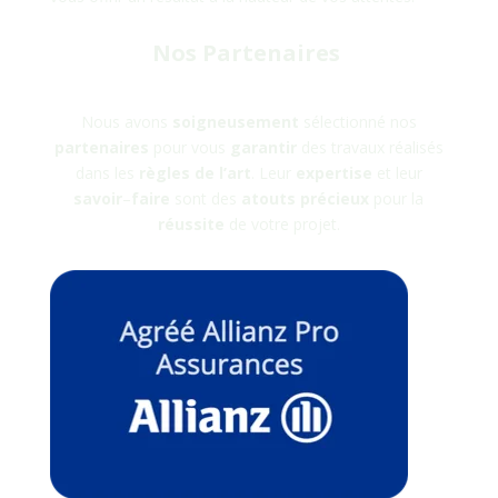
Nos Partenaires
Nous avons
soigneusement
sélectionné nos
partenaires
pour vous
garantir
des travaux réalisés
dans les
règles
de
l’art
. Leur
expertise
et leur
savoir
–
faire
sont des
atouts
précieux
pour la
réussite
de votre projet.