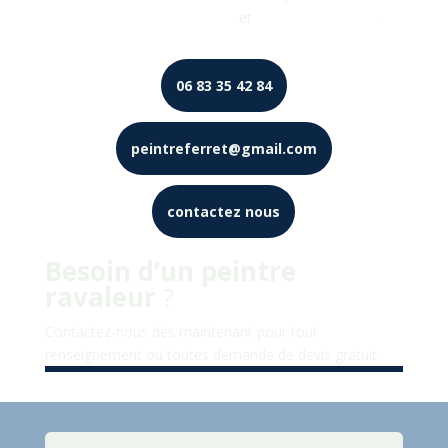
peinture décorative intérieure
et
peintre décorateur
.
06 83 35 42 84
peintreferret@gmail.com
contactez nous
Besoin d’un peintre
ravaleur
?
Contactez-nous dès maintenant pour tout
renseignement ou toutes demande de devis gratuit.