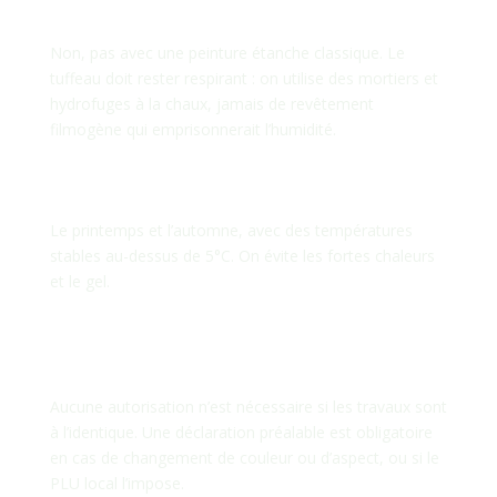
tuffeau ?
Non, pas avec une peinture étanche classique. Le
tuffeau doit rester respirant : on utilise des mortiers et
hydrofuges à la chaux, jamais de revêtement
filmogène qui emprisonnerait l’humidité.
Quelle est la meilleure période
pour ravaler sa façade ?
Le printemps et l’automne, avec des températures
stables au-dessus de 5°C. On évite les fortes chaleurs
et le gel.
Faut-il une déclaration préalable
en mairie pour un ravalement à
Saint-Jean-de-Boiseau ?
Aucune autorisation n’est nécessaire si les travaux sont
à l’identique. Une déclaration préalable est obligatoire
en cas de changement de couleur ou d’aspect, ou si le
PLU local l’impose.